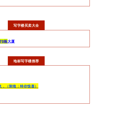
写字楼买卖大全
70栋
大厦
地标写字楼推荐
息，（附推：特价惊喜）