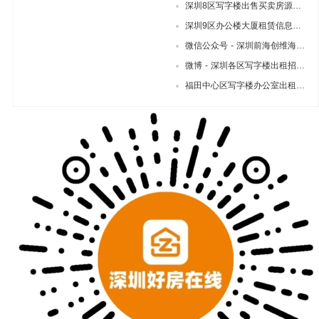
段办公写字楼出租招租房源信息
深圳8区写字楼出售买卖房源信
息
深圳9区办公楼大厦租赁信息，
合计1935栋写字楼
微信公众号 - 深圳前海创维海外
发展大厦简介及写字楼办公室出租
微博 - 深圳各区写字楼出租招租
招租赁信息
房源信息大全，9区1935栋大厦
福田中心区写字楼办公室出租招
租信息