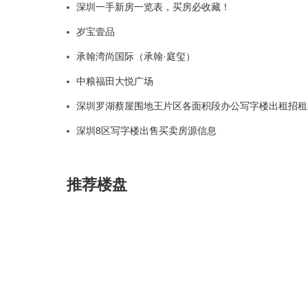
深圳一手新房一览表，买房必收藏！
岁宝壹品
承翰湾尚国际（承翰·庭玺）
中粮福田大悦广场
深圳罗湖蔡屋围地王片区各面积段办公写字楼出租招租
深圳8区写字楼出售买卖房源信息
推荐楼盘