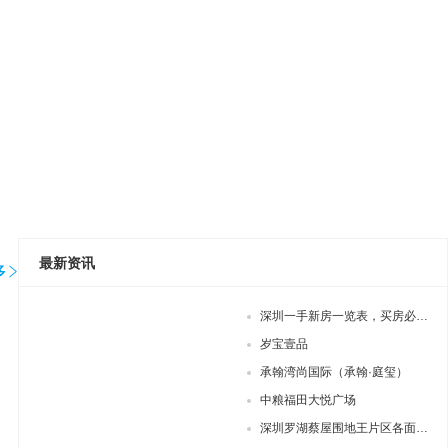
最新资讯
多
深圳一手新房一览表，买房必收
藏！
岁宝壹品
承翰湾尚国际（承翰·庭玺）
中粮福田大悦广场
深圳罗湖蔡屋围地王片区各面积