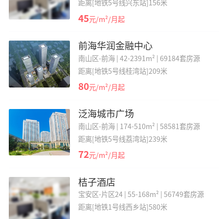
距离[地铁5号线兴东站]156米
45
元/m²/月起
前海华润金融中心
南山区-前海 |
42-2391m² |
69184套房源
距离[地铁5号线桂湾站]209米
80
元/m²/月起
泛海城市广场
南山区-前海 |
174-510m² |
58581套房源
距离[地铁5号线荔湾站]239米
72
元/m²/月起
桔子酒店
宝安区-片区24 |
55-168m² |
56749套房源
距离[地铁1号线西乡站]580米