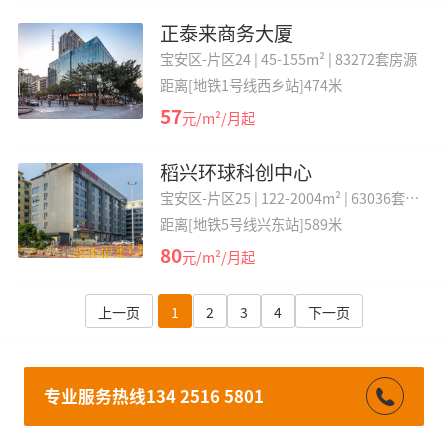
正泰来商务大厦
宝安区-片区24 |
45-155m² |
83272套房源
距离[地铁1号线西乡站]474米
57
元/m²/月起
稻兴环球科创中心
宝安区-片区25 |
122-2004m² |
63036套房
源
距离[地铁5号线兴东站]589米
80
元/m²/月起
上一页
1
2
3
4
下一页
专业服务热线134 2516 5801