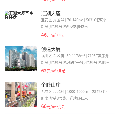
汇潮大厦
宝安区-片区24 |
70-140m² |
50316套房源
距离[地铁1号线西乡站]942米
46
元/m²/月起
创建大厦
福田区-车公庙 |
50-1178m² |
71057套房源
距离[地铁1号线;地铁7号线;地铁9号线;地铁
11号线车公庙站]437米
62
元/m²/月起
余岭山庄
龙岗区-片区36 |
1000-1000m² |
28428套房
源
距离[地铁3号线吉祥站]341米
60
元/m²/月起