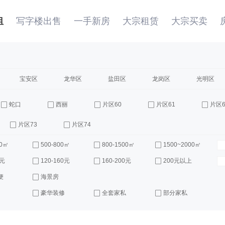
租
写字楼出售
一手新房
大宗租赁
大宗买卖
宝安区
龙华区
盐田区
龙岗区
光明区
蛇口
西丽
片区60
片区61
片区6
片区73
片区74
00㎡
500-800㎡
800-1500㎡
1500~2000㎡
0元
120-160元
160-200元
200元以上
便
海景房
豪华装修
全套家私
部分家私