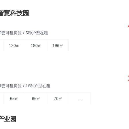
智慧科技园
30套可租房源
/
5种户型在租
120㎡
180㎡
196㎡
71套可租房源
/
16种户型在租
65㎡
66㎡
70㎡
...
产业园