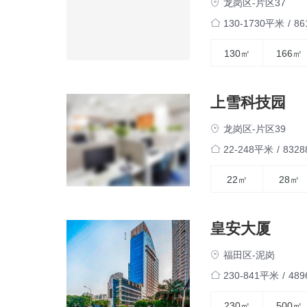
龙岗区-片区37
130-1730平米
/
8
130㎡
166㎡
上雪科技园
龙岗区-片区39
22-248平米
/
832
22㎡
28㎡
皇安大厦
福田区-泥岗
230-841平米
/
48
230㎡
500㎡