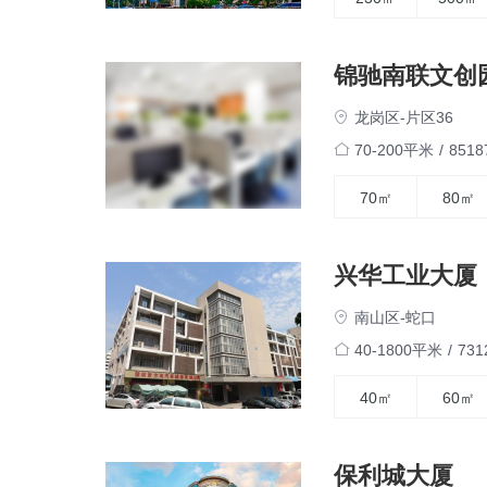
锦驰南联文创
龙岗区-片区36
70-200平米
/
851
70㎡
80㎡
兴华工业大厦
南山区-蛇口
40-1800平米
/
73
40㎡
60㎡
保利城大厦