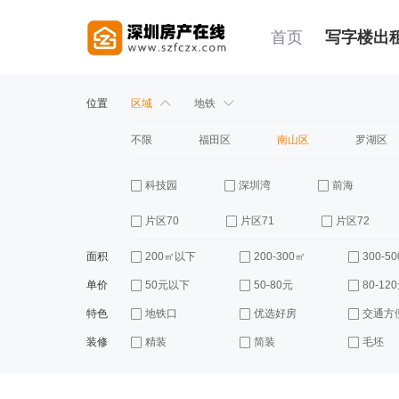
首页
写字楼出
位置
区域
地铁
不限
福田区
南山区
罗湖区
科技园
深圳湾
前海
片区70
片区71
片区72
面积
200㎡以下
200-300㎡
300-5
单价
50元以下
50-80元
80-12
特色
地铁口
优选好房
交通方
装修
精装
简装
毛坯