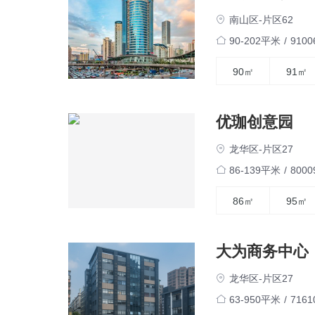
南山区-片区62
90-202平米
/
910
90㎡
91㎡
优珈创意园
龙华区-片区27
86-139平米
/
800
86㎡
95㎡
大为商务中心
龙华区-片区27
63-950平米
/
716