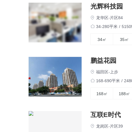
光辉科技园
龙华区-片区84
34-280平米
/
515
34㎡
35㎡
鹏益花园
福田区-上步
168-690平米
/
24
168㎡
188㎡
互联E时代
龙岗区-片区39