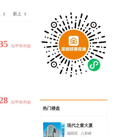
积
新上
35
元/平米/月起
28
元/平米/月起
热门楼盘
现代之窗大厦
福田区
八卦岭