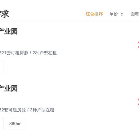
需求
综合排序
单价
面
产业园
7621套可租房源
/
2种户型在租
产业园
872套可租房源
/
3种户型在租
380㎡