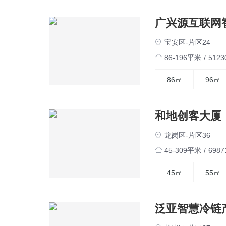
广兴源互联网
宝安区-片区24
86-196平米
/
512
86㎡
96㎡
和地创客大厦
龙岗区-片区36
45-309平米
/
698
45㎡
55㎡
泛亚智慧冷链