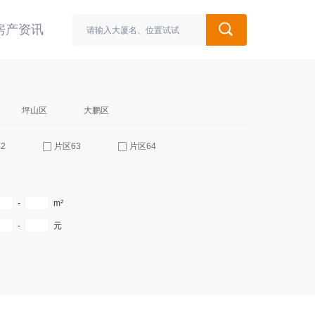
房产资讯
坪山区
大鹏区
2
片区63
片区64
-
m²
-
元