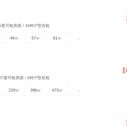
05套可租房源
/
16种户型在租
49㎡
57㎡
61㎡
...
1
807套可租房源
/
6种户型在租
220㎡
390㎡
473㎡
...