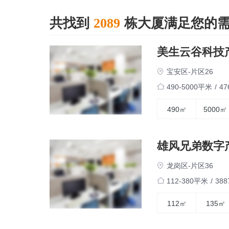
共找到
栋大厦满足您的
2089
美生云谷科技
宝安区-片区26
490-5000平米
/
4
490㎡
5000㎡
雄风兄弟数字
龙岗区-片区36
112-380平米
/
38
112㎡
135㎡