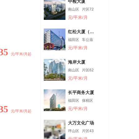
中检大厦
南山区
片区72
元/平米/月
红松大厦（金
谷四号）
福田区
车公庙
元/平米/月
35
元/平米/月起
海岸大厦
南山区
片区62
元/平米/月
长平商务大厦
福田区
保税区
35
元/平米/月
元/平米/月起
大万文化广场
坪山区
片区43