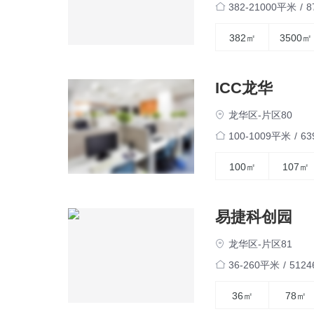
382-21000平米
/
8
382㎡
3500㎡
ICC龙华
龙华区-片区80
100-1009平米
/
6
100㎡
107㎡
易捷科创园
龙华区-片区81
36-260平米
/
512
36㎡
78㎡