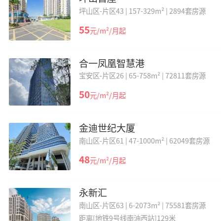
坪山区-片区43 |
157-329m² |
2894套房源
55
元/m²/月起
合一凤凰智慧港
宝安区-片区26 |
65-758m² |
72811套房源
50
元/m²/月起
金迪世纪大厦
南山区-片区61 |
47-1000m² |
62049套房源
48
元/m²/月起
永新汇
南山区-片区63 |
6-2073m² |
75581套房源
距离[地铁9号线南油西站]129米