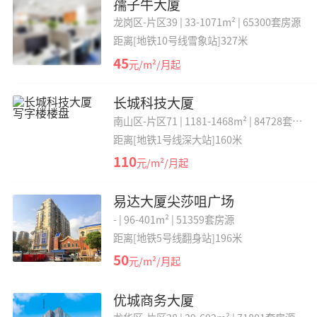
孺子牛大厦
龙岗区-片区39 |
33-1071m² |
65300套房源
距离[地铁10号线雪象站]327米
45
元/m²/月起
长城科技大厦
南山区-片区71 |
1181-1468m² |
84728套房
源
距离[地铁1号线深大站]160米
110
元/m²/月起
易达大厦尖莎咀广场
- |
96-401m² |
51359套房源
距离[地铁5号线翻身站]196米
50
元/m²/月起
优城商务大厦