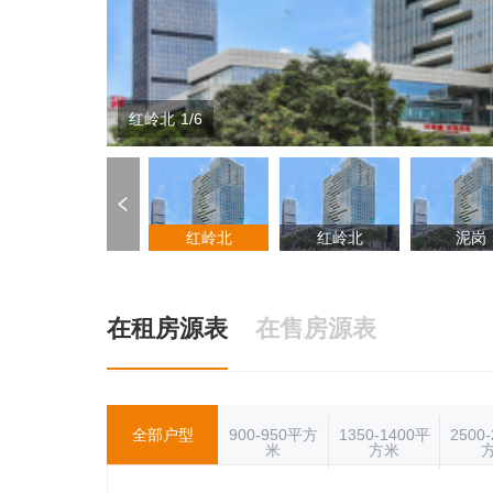
红岭北 1/6
红岭北
红岭北
泥岗
在租房源表
在售房源表
全部户型
900-950平方
1350-1400平
2500
米
方米