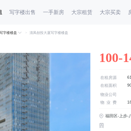
租
写字楼出售
一手新房
大宗租赁
大宗买卖
写字楼楼盘
>
清凤创投大厦写字楼楼盘
100-1
6
在租房源
9
在租面积
物业公司
1
物业费
福田区-上步-