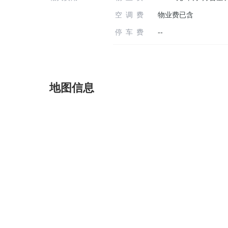
空调费
物业费已含
停车费
--
地图信息