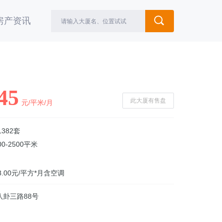
房产资讯
45
此大厦有售盘
元/平米/月
1382套
00-2500平米
8.00元/平方*月含空调
八卦三路88号