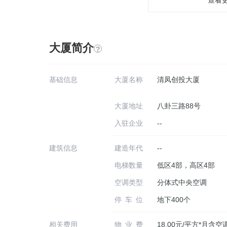
大厦简介
?
基础信息
大厦名称
清凤创投大厦
大厦地址
八卦三路88号
入驻企业
--
建筑信息
建造年代
--
电梯数量
低区4部，高区4部
空调类型
分体式中央空调
停车位
地下400个
相关费用
物业费
18.00元/平方*月含空