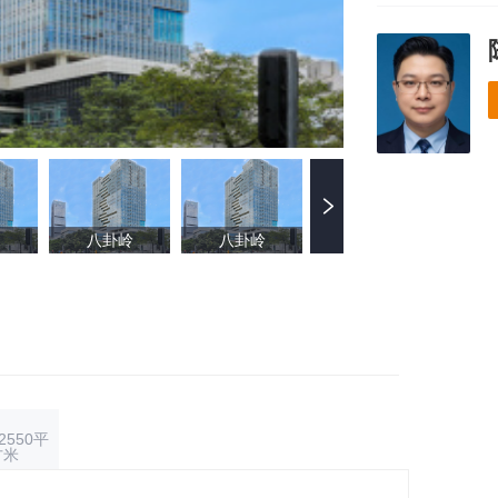
红岭北 2/6
八卦岭
八卦岭
园岭
-2550平
方米