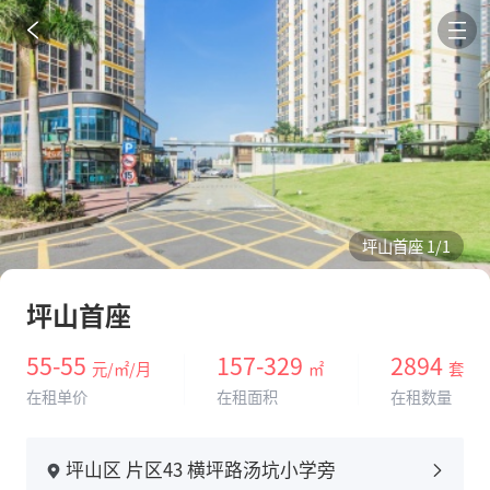
坪山首座
1
/1
坪山首座
55-55
157-329
2894
元/㎡/月
㎡
套
在租单价
在租面积
在租数量
坪山区 片区43 横坪路汤坑小学旁