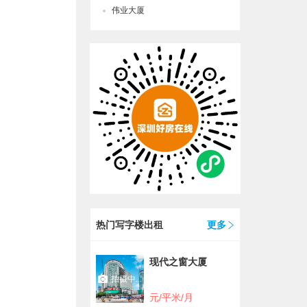
伟业大厦
热门写字楼出租
更多
现代之窗大厦
拍摄中...
元/平米/月