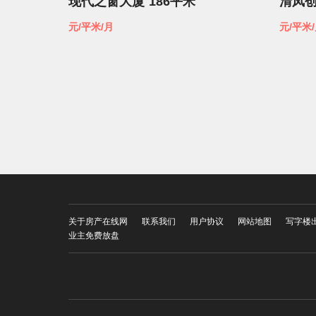
现代之窗大厦
186平米
清凤
元/平米/月
元/平米
关于房产在线网
联系我们
用户协议
网站地图
写字楼
业主免费放盘