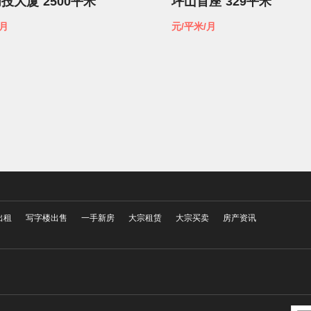
创投大厦
2500平米
坪山首座
329平米
/月
元/平米/月
出租
写字楼出售
一手新房
大宗租赁
大宗买卖
房产资讯