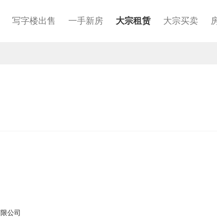
租
写字楼出售
一手新房
大宗租赁
大宗买卖
有限公司