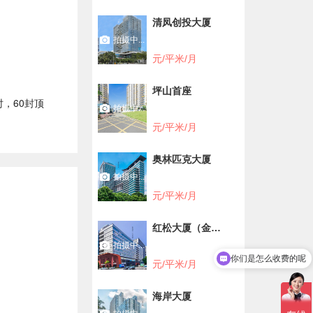
清凤创投大厦
拍摄中...
元/平米/月
坪山首座
时，60封顶
拍摄中...
元/平米/月
奥林匹克大厦
拍摄中...
元/平米/月
红松大厦（金谷
四号）
拍摄中...
你们是怎么收费的呢
元/平米/月
现在有优惠活动吗
海岸大厦