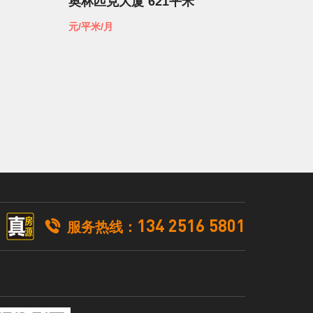
奥林匹克大厦
621平米
红松
元/平米/月
元/平米
134 2516 5801

服务热线：